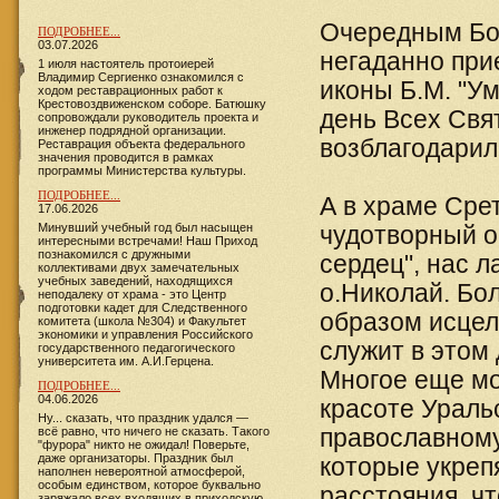
Очередным Бож
ПОДРОБНЕЕ...
03.07.2026
негаданно при
1 июля настоятель протоиерей
Владимир Сергиенко ознакомился с
иконы Б.М. "У
ходом реставрационных работ к
Крестовоздвиженском соборе. Батюшку
день Всех Свя
сопровождали руководитель проекта и
инженер подрядной организации.
возблагодарил
Реставрация объекта федерального
значения проводится в рамках
программы Министерства культуры.
ПОДРОБНЕЕ...
А в храме Срет
17.06.2026
​​​​​​Минувший учебный год был насыщен
чудотворный о
интересными встречами! Наш Приход
познакомился с дружными
сердец", нас л
коллективами двух замечательных
учебных заведений, находящихся
о.Николай. Бо
неподалеку от храма - это Центр
подготовки кадет для Следственного
образом исцели
комитета (школа №304) и Факультет
экономики и управления Российского
служит в этом
государственного педагогического
университета им. А.И.Герцена.
Многое еще мо
ПОДРОБНЕЕ...
04.06.2026
красоте Ураль
Ну... сказать, что праздник удался —
всё равно, что ничего не сказать. Такого
православному
"фурора" никто не ожидал! Поверьте,
даже организаторы. Праздник был
которые укрепя
наполнен невероятной атмосферой,
особым единством, которое буквально
расстояния, чт
заряжало всех входящих в приходскую