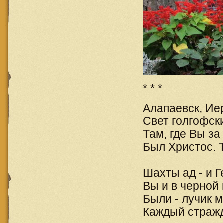
* * *
Алапаевск, Ие
Свет голгофск
Там, где Вы за
Был Христос. 
Шахты ад - и Г
Вы и в черной
Были - лучик 
Каждый стражд