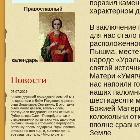
поразил камен
Православный
характерном дл
В заключение 
для нас стало
расположенног
Пышма, месте 
народе «Ураль
календарь
святой источн
Матери «Умягч
Новости
нас напоили г
наших паломни
07.07.2026
5 июля дружной приходской семьей мы
шестидесяти м
поздравляли с Днём Рождения дорогого
отца Владимира Сергиенко. В этот день
Божией Матери
было много цветов, теплых слов,
прозвучали поздравления как от имени
колокольни от
Губернатора Санкт-Петербурга, так и
стихотворения из детских уст, дарились
вполне сравни
рисунки, каждый стремился порадовать
батюшку своим подарком. Вдохновенно
и искренне пел хор, и, конечно же, на
Земле.
все лады звучало: «Многая лета!»