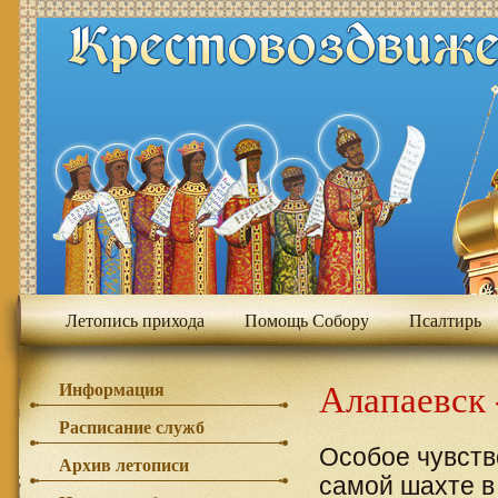
Летопись прихода
Помощь Собору
Псалтирь
Алапаевск
Информация
Расписание служб
Особое чувств
Архив летописи
самой шахте в