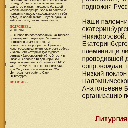
ограду. И это не навязываемое нам
подножия Русс
единство малых народов в большой
хозяйской квартире, это был поистине
праздник народа, находящегося у себя
дома, на своей земле… пусть даже на
Наши паломни
небольшом кусочке своей земли.
ПОДРОБНЕЕ...
екатеринбургс
26.01.2026
Никифоровой,
22 января по благословению настоятеля
протоиерея Владимира Сергиенко
состоялось важное событие –
Екатеринбурге
совместное мероприятие Прихода
Крестовоздвиженского казачьего собора
племяннице ле
и Казачьего историко-культурного
центра «Здорово живёте?!». В гости в
проводившей д
казачий собор в это день пришли
кадеты – учащиеся 7-го класса ГБОУ
сопровождавше
СОШ № 304 «Центр подготовки кадет
для Следственного комитета РФ»
Низкий поклон
Центрального района Санкт-
Петербурга.
Паломническог
ПОДРОБНЕЕ...
Анатольевне Б
организацию п
Литургия