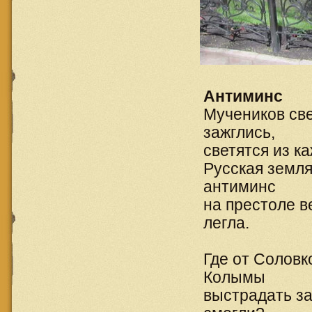
Антиминс
Мучеников св
зажглись,
светятся из ка
Русская земля 
антиминс
на престоле в
легла.
Где от Соловк
Колымы
выстрадать за