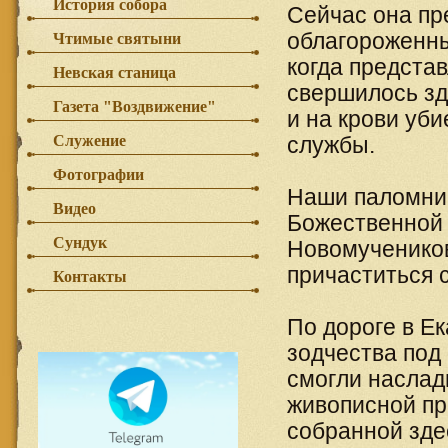
История собора
Сейчас она пр
облагороженны
Чтимые святыни
когда предста
Невская станица
свершилось зд
Газета "Воздвижение"
и на крови уб
Служение
службы.
Фотографии
Наши паломник
Видео
Божественной 
Сундук
Новомучеников
причаститься 
Контакты
По дороге в Е
зодчества под
смогли наслад
живописной пр
собранной зде