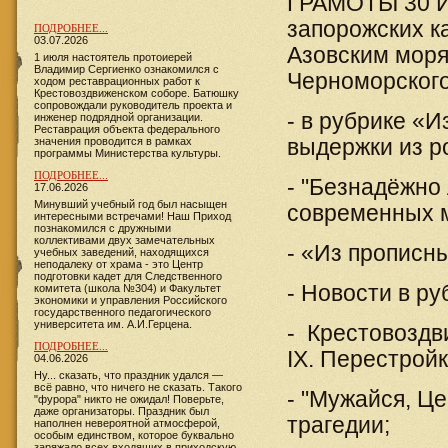
ГРАМОТЫ 30 И
запорожских к
ПОДРОБНЕЕ...
03.07.2026
Азовским моря
1 июля настоятель протоиерей
Владимир Сергиенко ознакомился с
Черноморского 
ходом реставрационных работ к
Крестовоздвиженском соборе. Батюшку
сопровождали руководитель проекта и
- в рубрике «
инженер подрядной организации.
Реставрация объекта федерального
значения проводится в рамках
выдержки из р
программы Министерства культуры.
ПОДРОБНЕЕ...
- "Безнадёжно
17.06.2026
​​​​​​Минувший учебный год был насыщен
современных 
интересными встречами! Наш Приход
познакомился с дружными
коллективами двух замечательных
- «Из прописны
учебных заведений, находящихся
неподалеку от храма - это Центр
подготовки кадет для Следственного
- Новости в ру
комитета (школа №304) и Факультет
экономики и управления Российского
государственного педагогического
университета им. А.И.Герцена.
- Крестовоздв
ПОДРОБНЕЕ...
IX. Перестрой
04.06.2026
Ну... сказать, что праздник удался —
всё равно, что ничего не сказать. Такого
- "Мужайся, Ц
"фурора" никто не ожидал! Поверьте,
даже организаторы. Праздник был
трагедии;
наполнен невероятной атмосферой,
особым единством, которое буквально
заряжало всех входящих в приходскую