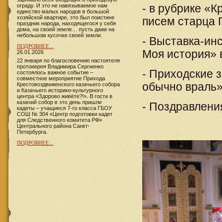
ограду. И это не навязываемое нам
- в рубрике «
единство малых народов в большой
хозяйской квартире, это был поистине
писем старца 
праздник народа, находящегося у себя
дома, на своей земле… пусть даже на
небольшом кусочке своей земли.
- Выставка-ин
ПОДРОБНЕЕ...
Моя история» 
26.01.2026
22 января по благословению настоятеля
протоиерея Владимира Сергиенко
- Приходские 
состоялось важное событие –
совместное мероприятие Прихода
обычно враль»
Крестовоздвиженского казачьего собора
и Казачьего историко-культурного
центра «Здорово живёте?!». В гости в
казачий собор в это день пришли
- Поздравления
кадеты – учащиеся 7-го класса ГБОУ
СОШ № 304 «Центр подготовки кадет
для Следственного комитета РФ»
Центрального района Санкт-
Петербурга.
ПОДРОБНЕЕ...