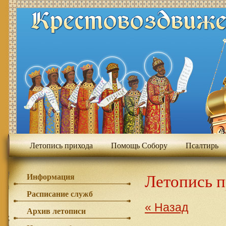
Летопись прихода
Помощь Собору
Псалтирь
Летопись 
Информация
Расписание служб
« Назад
Архив летописи