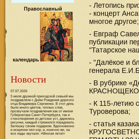
- Летопись пр
Православный
- концерт Анс
многое другое;
- Евграф Саве
публикации пе
"Татарское на
календарь
- "Далёкое и б
генерала Е.И.
Новости
- В рубрике 
КРАСНОЩЕКОВ
07.07.2026
5 июля дружной приходской семьей мы
поздравляли с Днём Рождения дорогого
- К 115-летию
отца Владимира Сергиенко. В этот день
было много цветов, теплых слов,
Туроверова;
прозвучали поздравления как от имени
Губернатора Санкт-Петербурга, так и
стихотворения из детских уст, дарились
- статья каза
рисунки, каждый стремился порадовать
батюшку своим подарком. Вдохновенно
и искренне пел хор, и, конечно же, на
КРУГОСВЕТН
все лады звучало: «Многая лета!»