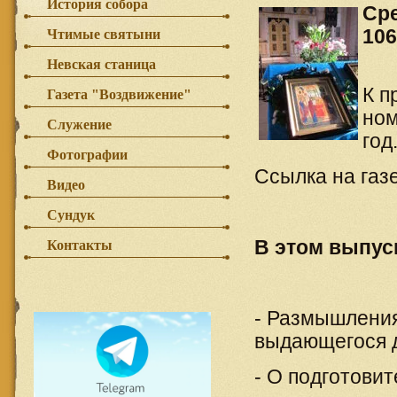
История собора
Сре
106
Чтимые святыни
Невская станица
К п
Газета "Воздвижение"
ном
Служение
год
Фотографии
Ссылка на газе
Видео
Сундук
В этом выпус
Контакты
- Размышления
выдающегося д
- О подготовит