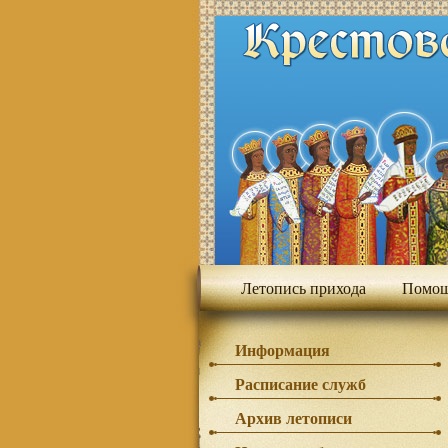
Летопись прихода
Помощ
Информация
Расписание служб
Архив летописи