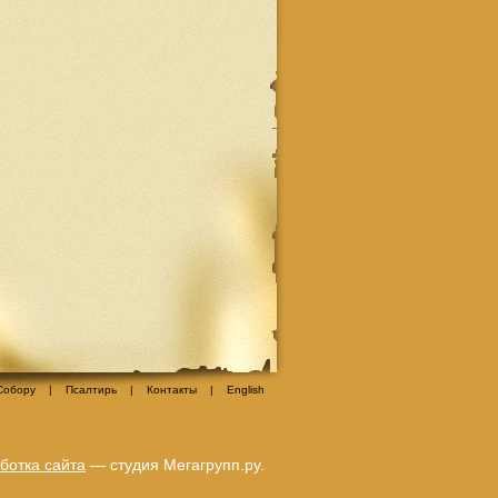
Собору
|
Псалтирь
|
Контакты
|
Еnglish
ботка сайта
— студия Мегагрупп.ру.