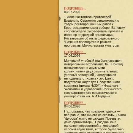
ПОДРОБНЕЕ...
03.07.2026
1 июля настоятель протоиерей
Владимир Сергиенко ознакомился с
ходом реставрационных работ к
Крестовоздвиженском соборе. Батюшку
сопровождали руководитель проекта и
инженер подрядной организации.
Реставрация объекта федерального
значения проводится в рамках
программы Министерства культуры.
ПОДРОБНЕЕ...
17.06.2026
​​​​​​Минувший учебный год был насыщен
интересными встречами! Наш Приход
познакомился с дружными
коллективами двух замечательных
учебных заведений, находящихся
неподалеку от храма - это Центр
подготовки кадет для Следственного
комитета (школа №304) и Факультет
экономики и управления Российского
государственного педагогического
университета им. А.И.Герцена.
ПОДРОБНЕЕ...
04.06.2026
Ну... сказать, что праздник удался —
всё равно, что ничего не сказать. Такого
"фурора" никто не ожидал! Поверьте,
даже организаторы. Праздник был
наполнен невероятной атмосферой,
особым единством, которое буквально
заряжало всех входящих в приходскую