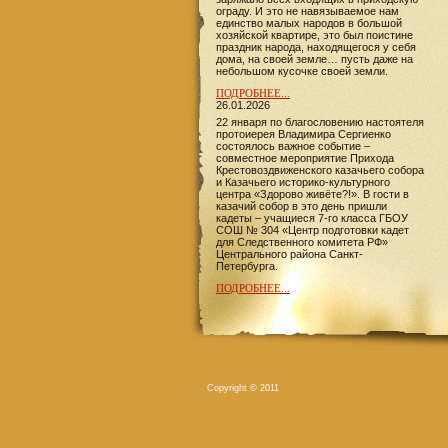
ограду. И это не навязываемое нам
единство малых народов в большой
хозяйской квартире, это был поистине
праздник народа, находящегося у себя
дома, на своей земле… пусть даже на
небольшом кусочке своей земли.
ПОДРОБНЕЕ...
26.01.2026
22 января по благословению настоятеля
протоиерея Владимира Сергиенко
состоялось важное событие –
совместное мероприятие Прихода
Крестовоздвиженского казачьего собора
и Казачьего историко-культурного
центра «Здорово живёте?!». В гости в
казачий собор в это день пришли
кадеты – учащиеся 7-го класса ГБОУ
СОШ № 304 «Центр подготовки кадет
для Следственного комитета РФ»
Центрального района Санкт-
Петербурга.
ПОДРОБНЕЕ...
Copyright © 2011