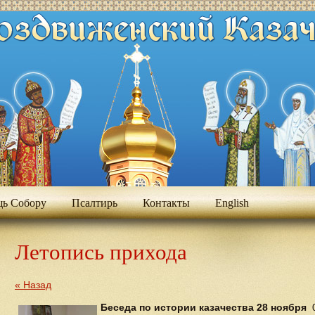
ь Собору
Псалтирь
Контакты
Еnglish
Летопись прихода
« Назад
Беседа по истории казачества 28 ноября
0