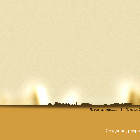
Летопись прихода
|
Помощь 
Создание,
разра