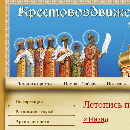
Летопись прихода
Помощь Собору
Псалтирь
Летопись 
Информация
Расписание служб
« Назад
Архив летописи