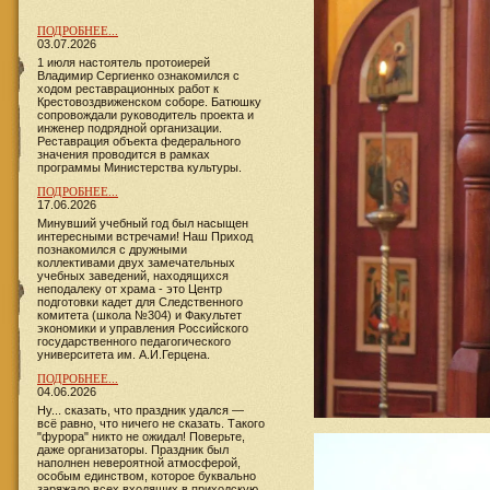
ПОДРОБНЕЕ...
03.07.2026
1 июля настоятель протоиерей
Владимир Сергиенко ознакомился с
ходом реставрационных работ к
Крестовоздвиженском соборе. Батюшку
сопровождали руководитель проекта и
инженер подрядной организации.
Реставрация объекта федерального
значения проводится в рамках
программы Министерства культуры.
ПОДРОБНЕЕ...
17.06.2026
​​​​​​Минувший учебный год был насыщен
интересными встречами! Наш Приход
познакомился с дружными
коллективами двух замечательных
учебных заведений, находящихся
неподалеку от храма - это Центр
подготовки кадет для Следственного
комитета (школа №304) и Факультет
экономики и управления Российского
государственного педагогического
университета им. А.И.Герцена.
ПОДРОБНЕЕ...
04.06.2026
Ну... сказать, что праздник удался —
всё равно, что ничего не сказать. Такого
"фурора" никто не ожидал! Поверьте,
даже организаторы. Праздник был
наполнен невероятной атмосферой,
особым единством, которое буквально
заряжало всех входящих в приходскую