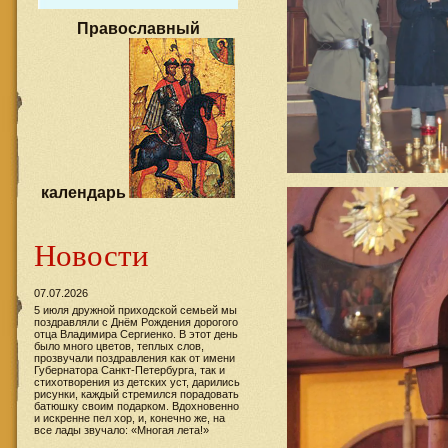
Православный
календарь
Новости
07.07.2026
5 июля дружной приходской семьей мы
поздравляли с Днём Рождения дорогого
отца Владимира Сергиенко. В этот день
было много цветов, теплых слов,
прозвучали поздравления как от имени
Губернатора Санкт-Петербурга, так и
стихотворения из детских уст, дарились
рисунки, каждый стремился порадовать
батюшку своим подарком. Вдохновенно
и искренне пел хор, и, конечно же, на
все лады звучало: «Многая лета!»