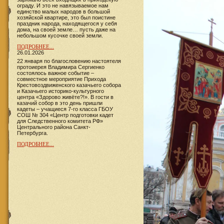
ограду. И это не навязываемое нам
единство малых народов в большой
хозяйской квартире, это был поистине
праздник народа, находящегося у себя
дома, на своей земле… пусть даже на
небольшом кусочке своей земли.
ПОДРОБНЕЕ...
26.01.2026
22 января по благословению настоятеля
протоиерея Владимира Сергиенко
состоялось важное событие –
совместное мероприятие Прихода
Крестовоздвиженского казачьего собора
и Казачьего историко-культурного
центра «Здорово живёте?!». В гости в
казачий собор в это день пришли
кадеты – учащиеся 7-го класса ГБОУ
СОШ № 304 «Центр подготовки кадет
для Следственного комитета РФ»
Центрального района Санкт-
Петербурга.
ПОДРОБНЕЕ...