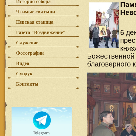
История собора
Памя
Нев
Чтимые святыни
Невская станица
6 де
Газета "Воздвижение"
прес
Служение
княз
Фотографии
Божественной 
благоверного 
Видео
Сундук
Контакты