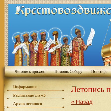
Летопись прихода
Помощь Собору
Псалтирь
Летопись 
Информация
Расписание служб
« Назад
Архив летописи