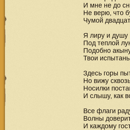
И мне не до сн
Не верю, что 
Чумой двадцат
Я лиру и душу
Под теплой лун
Подобно акыну
Твои испытанья
Здесь горы пы
Но вижу сквозь
Носилки поста
И слышу, как 
Все флаги рад
Волны довери
И каждому гос