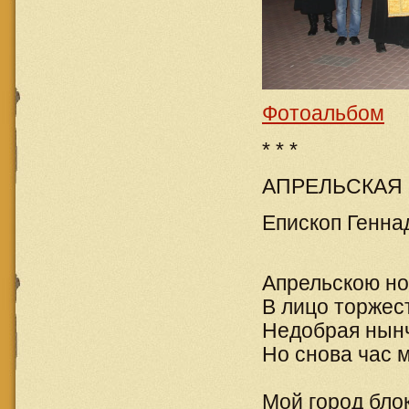
Фотоальбом
* * *
АПРЕЛЬСКАЯ
Епископ Геннад
Апрельскою но
В лицо торжес
Недобрая нынч
Но снова час 
Мой город бло