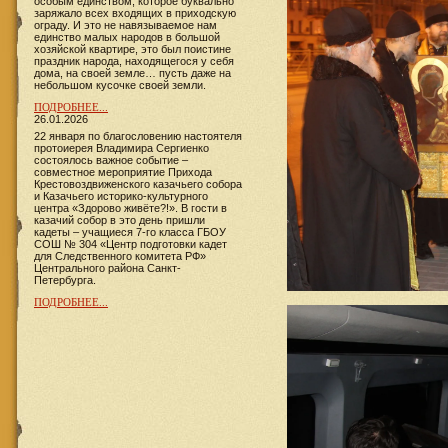
особым единством, которое буквально
заряжало всех входящих в приходскую
ограду. И это не навязываемое нам
единство малых народов в большой
хозяйской квартире, это был поистине
праздник народа, находящегося у себя
дома, на своей земле… пусть даже на
небольшом кусочке своей земли.
ПОДРОБНЕЕ...
26.01.2026
22 января по благословению настоятеля
протоиерея Владимира Сергиенко
состоялось важное событие –
совместное мероприятие Прихода
Крестовоздвиженского казачьего собора
и Казачьего историко-культурного
центра «Здорово живёте?!». В гости в
казачий собор в это день пришли
кадеты – учащиеся 7-го класса ГБОУ
СОШ № 304 «Центр подготовки кадет
для Следственного комитета РФ»
Центрального района Санкт-
Петербурга.
ПОДРОБНЕЕ...