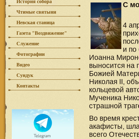
История собора
С мо
Чтимые святыни
Невская станица
4 ап
прих
Газета "Воздвижение"
посл
Служение
и по
Фотографии
Иоанна Мироно
выносится на 
Видео
Божией Матери
Сундук
Николая II, о
Контакты
кольцевой авт
Мученика Никол
страшной траг
Во время крес
акафисты, шла
всего Отечеств