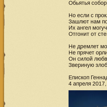
Обьятья собор
Но если с про
Зашлют нам по
Их ангел могу
Отгонит от сте
Не дремлет мо
Не прячет орли
Он силой любв
Звериную злоб
Епископ Геннад
4 апреля 2017