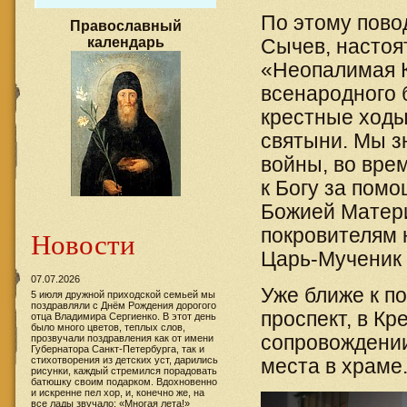
По этому пово
Православный
календарь
Сычев, настоя
«Неопалимая К
всенародного 
крестные ходы
святыни. Мы з
войны, во вре
к Богу за помо
Божией Матери
покровителям 
Новости
Царь-Мученик 
07.07.2026
Уже ближе к п
5 июля дружной приходской семьей мы
поздравляли с Днём Рождения дорогого
проспект, в Кр
отца Владимира Сергиенко. В этот день
было много цветов, теплых слов,
сопровождении
прозвучали поздравления как от имени
Губернатора Санкт-Петербурга, так и
стихотворения из детских уст, дарились
места в храме
рисунки, каждый стремился порадовать
батюшку своим подарком. Вдохновенно
и искренне пел хор, и, конечно же, на
все лады звучало: «Многая лета!»