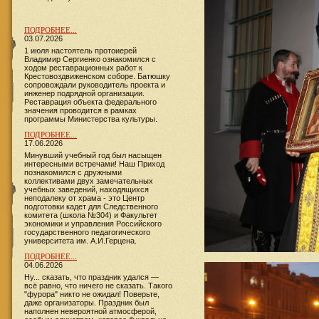
ПОДРОБНЕЕ...
03.07.2026
1 июля настоятель протоиерей
Владимир Сергиенко ознакомился с
ходом реставрационных работ к
Крестовоздвиженском соборе. Батюшку
сопровождали руководитель проекта и
инженер подрядной организации.
Реставрация объекта федерального
значения проводится в рамках
программы Министерства культуры.
ПОДРОБНЕЕ...
17.06.2026
​​​​​​Минувший учебный год был насыщен
интересными встречами! Наш Приход
познакомился с дружными
коллективами двух замечательных
учебных заведений, находящихся
неподалеку от храма - это Центр
подготовки кадет для Следственного
комитета (школа №304) и Факультет
экономики и управления Российского
государственного педагогического
университета им. А.И.Герцена.
ПОДРОБНЕЕ...
04.06.2026
Ну... сказать, что праздник удался —
всё равно, что ничего не сказать. Такого
"фурора" никто не ожидал! Поверьте,
даже организаторы. Праздник был
наполнен невероятной атмосферой,