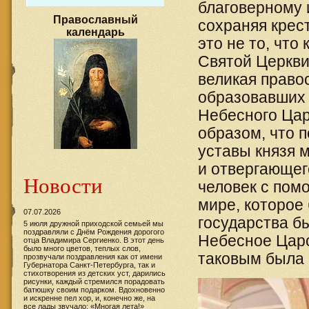
благоверному 
Православный
сохраняя крес
календарь
это не то, что
Святой Церкви 
великая право
образовавших 
Небесного Цар
образом, что 
уставы князя 
и отвергающег
Новости
человек с пом
мире, которое 
07.07.2026
государства б
5 июля дружной приходской семьей мы
поздравляли с Днём Рождения дорогого
Небесное Царс
отца Владимира Сергиенко. В этот день
было много цветов, теплых слов,
таковым была 
прозвучали поздравления как от имени
Губернатора Санкт-Петербурга, так и
стихотворения из детских уст, дарились
рисунки, каждый стремился порадовать
батюшку своим подарком. Вдохновенно
и искренне пел хор, и, конечно же, на
все лады звучало: «Многая лета!»