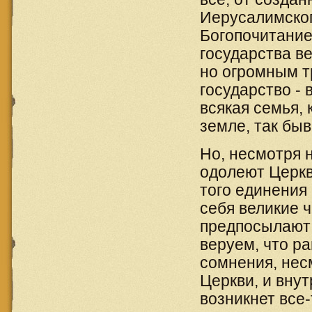
Иерусалимског
Богопочитание
государства ве
но огромным т
государство -
всякая семья, 
земле, так быв
Но, несмотря н
одолеют Церкв
того единения 
себя великие 
предпосылают 
веруем, что ра
сомнения, нес
Церкви, и внут
возникнет все-