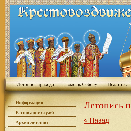
Летопись прихода
Помощь Собору
Псалтирь
Летопись 
Информация
Расписание служб
« Назад
Архив летописи