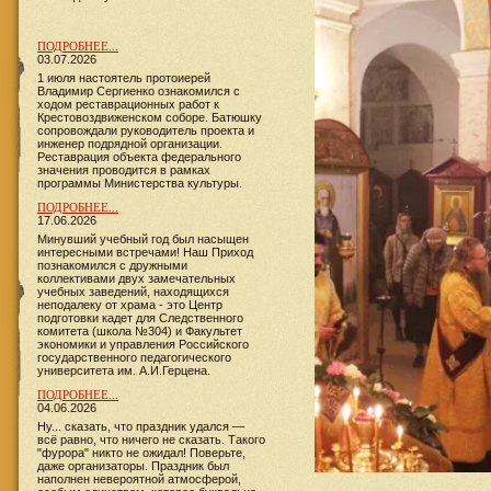
ПОДРОБНЕЕ...
03.07.2026
1 июля настоятель протоиерей
Владимир Сергиенко ознакомился с
ходом реставрационных работ к
Крестовоздвиженском соборе. Батюшку
сопровождали руководитель проекта и
инженер подрядной организации.
Реставрация объекта федерального
значения проводится в рамках
программы Министерства культуры.
ПОДРОБНЕЕ...
17.06.2026
​​​​​​Минувший учебный год был насыщен
интересными встречами! Наш Приход
познакомился с дружными
коллективами двух замечательных
учебных заведений, находящихся
неподалеку от храма - это Центр
подготовки кадет для Следственного
комитета (школа №304) и Факультет
экономики и управления Российского
государственного педагогического
университета им. А.И.Герцена.
ПОДРОБНЕЕ...
04.06.2026
Ну... сказать, что праздник удался —
всё равно, что ничего не сказать. Такого
"фурора" никто не ожидал! Поверьте,
даже организаторы. Праздник был
наполнен невероятной атмосферой,