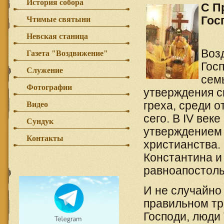
История собора
С П
Гос
Чтимые святыни
Невская станица
Воз
Газета "Воздвижение"
Гос
Служение
сем
Фотографии
утверждения с
греха, среди о
Видео
сего. В IV век
Сундук
утверждением 
Контакты
христианства.
Константина и
равноапостоль
И не случайно
правильном тр
Господи, люди 