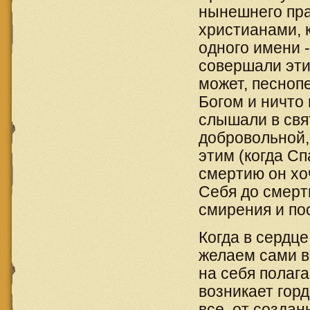
нынешнего пра
христианами, 
одного имени -
совершали эти
может, песноп
Богом и ничто 
слышали в cвя
добровольной,
этим (когда Сп
смертию он хо
Себя до смерти
смирения и по
Когда в сердце
желаем сами во
на себя полага
возникает горд
все, от созда