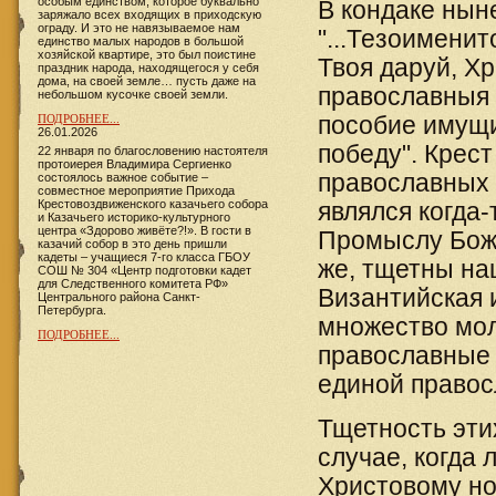
особым единством, которое буквально
В кондаке нын
заряжало всех входящих в приходскую
ограду. И это не навязываемое нам
"...Тезоимени
единство малых народов в большой
хозяйской квартире, это был поистине
Твоя даруй, Х
праздник народа, находящегося у себя
дома, на своей земле… пусть даже на
православныя 
небольшом кусочке своей земли.
ПОДРОБНЕЕ...
пособие имущи
26.01.2026
победу". Крест
22 января по благословению настоятеля
протоиерея Владимира Сергиенко
православных 
состоялось важное событие –
совместное мероприятие Прихода
Крестовоздвиженского казачьего собора
являлся когда
и Казачьего историко-культурного
центра «Здорово живёте?!». В гости в
Промыслу Божи
казачий собор в это день пришли
кадеты – учащиеся 7-го класса ГБОУ
же, тщетны на
СОШ № 304 «Центр подготовки кадет
для Следственного комитета РФ»
Византийская 
Центрального района Санкт-
Петербурга.
множество мол
ПОДРОБНЕЕ...
православные 
единой правос
Тщетность эти
случае, когда
Христовому нов