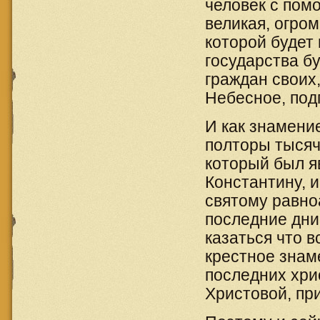
человек с пом
великая, огро
которой будет 
государства б
граждан своих
Небесное, под
И как знамени
полторы тысяч
который был я
Константину, 
святому равно
последние дни
казаться что 
крестное знам
последних хри
Христовой, пр