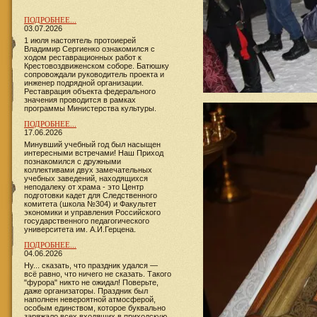
ПОДРОБНЕЕ...
03.07.2026
1 июля настоятель протоиерей
Владимир Сергиенко ознакомился с
ходом реставрационных работ к
Крестовоздвиженском соборе. Батюшку
сопровождали руководитель проекта и
инженер подрядной организации.
Реставрация объекта федерального
значения проводится в рамках
программы Министерства культуры.
ПОДРОБНЕЕ...
17.06.2026
​​​​​​Минувший учебный год был насыщен
интересными встречами! Наш Приход
познакомился с дружными
коллективами двух замечательных
учебных заведений, находящихся
неподалеку от храма - это Центр
подготовки кадет для Следственного
комитета (школа №304) и Факультет
экономики и управления Российского
государственного педагогического
университета им. А.И.Герцена.
ПОДРОБНЕЕ...
04.06.2026
Ну... сказать, что праздник удался —
всё равно, что ничего не сказать. Такого
"фурора" никто не ожидал! Поверьте,
даже организаторы. Праздник был
наполнен невероятной атмосферой,
особым единством, которое буквально
заряжало всех входящих в приходскую