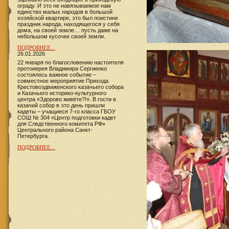
ограду. И это не навязываемое нам
единство малых народов в большой
хозяйской квартире, это был поистине
праздник народа, находящегося у себя
дома, на своей земле… пусть даже на
небольшом кусочке своей земли.
ПОДРОБНЕЕ...
26.01.2026
22 января по благословению настоятеля
протоиерея Владимира Сергиенко
состоялось важное событие –
совместное мероприятие Прихода
Крестовоздвиженского казачьего собора
и Казачьего историко-культурного
центра «Здорово живёте?!». В гости в
казачий собор в это день пришли
кадеты – учащиеся 7-го класса ГБОУ
СОШ № 304 «Центр подготовки кадет
для Следственного комитета РФ»
Центрального района Санкт-
Петербурга.
ПОДРОБНЕЕ...