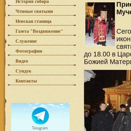
История собора
При
Муч
Чтимые святыни
Невская станица
Сего
Газета "Воздвижение"
икон
Служение
свят
Фотографии
до 18.00 в Ца
Божией Матери
Видео
Сундук
Контакты