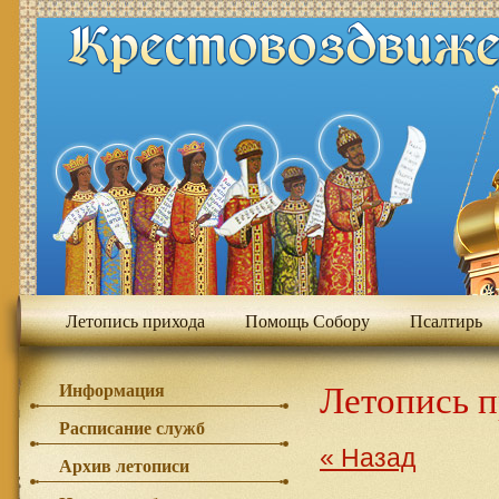
Летопись прихода
Помощь Собору
Псалтирь
Летопись 
Информация
Расписание служб
« Назад
Архив летописи