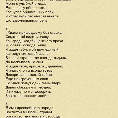
Меня с улыбкой ожидал.
Его я сразу обнял смело,
Коснулся обнаженных плеч,
И страстной песней зазвенела
Его взволнованная речь.
2
«Хвала пришедшему без страха
Сюда, чтоб видеть наяву,
Как средь кладбищенского праха
Я, славя Господа, живу.
Я ждал тебя, мой друг единый,
Как ждут сияющей весны
В твоей стране, где снег да льдины,
Да несбываемые сны.
Я ждал тебя, пришелец дальний,
Я знал, что ты всегда готов
Довериться высокой тайне
Еще неизречённых слов.
Со мной живут одни лишь звери,
Давно сбежал я от людей,
И никому не мог доверить
Заветной повести моей.
3
Я сын древнейшего народа
Воспетой в Библии страны.
Богатство, знатность и свобода