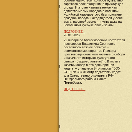
особым единством, которое буквально
заряжало всех входящих в приходскую
ограду. И это не навязываемое нам
единство малых народов в большой
хозяйской квартире, это был поистине
праздник народа, находящегося у себя
дома, на своей земле… пусть даже на
небольшом кусочке своей земли.
ПОДРОБНЕЕ...
26.01.2026
22 января по благословению настоятеля
протоиерея Владимира Сергиенко
состоялось важное событие –
совместное мероприятие Прихода
Крестовоздвиженского казачьего собора
и Казачьего историко-культурного
центра «Здорово живёте?!». В гости в
казачий собор в это день пришли
кадеты – учащиеся 7-го класса ГБОУ
СОШ № 304 «Центр подготовки кадет
для Следственного комитета РФ»
Центрального района Санкт-
Петербурга.
ПОДРОБНЕЕ...