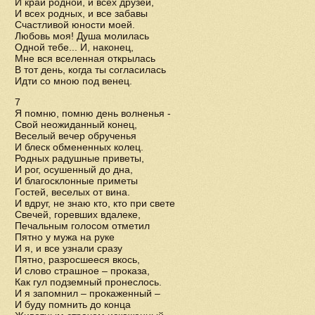
И край родной, и всех друзей,
И всех родных, и все забавы
Счастливой юности моей.
Любовь моя! Душа молилась
Одной тебе... И, наконец,
Мне вся вселенная открылась
В тот день, когда ты согласилась
Идти со мною под венец.
7
Я помню, помню день волненья -
Свой неожиданный конец,
Веселый вечер обрученья
И блеск обмененных колец.
Родных радушные приветы,
И рог, осушенный до дна,
И благосклонные приметы
Гостей, веселых от вина.
И вдруг, не знаю кто, кто при свете
Свечей, горевших вдалеке,
Печальным голосом отметил
Пятно у мужа на руке
И я, и все узнали сразу
Пятно, разросшееся вкось,
И слово страшное – проказа,
Как гул подземный пронеслось.
И я запомнил – прокаженный –
И буду помнить до конца