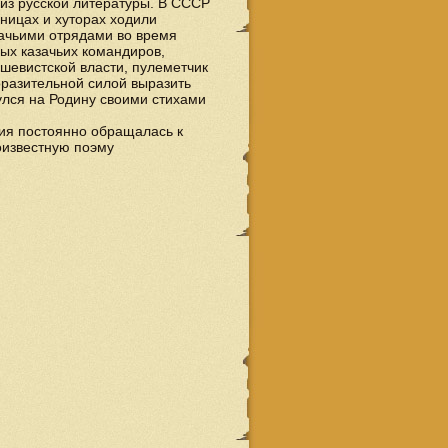
 из русской литературы. В СССР
аницах и хуторах ходили
зачьими отрядами во время
вых казачьих командиров,
шевистской власти, пулеметчик
оразительной силой выразить
улся на Родину своими стихами
ния постоянно обращалась к
оизвестную поэму