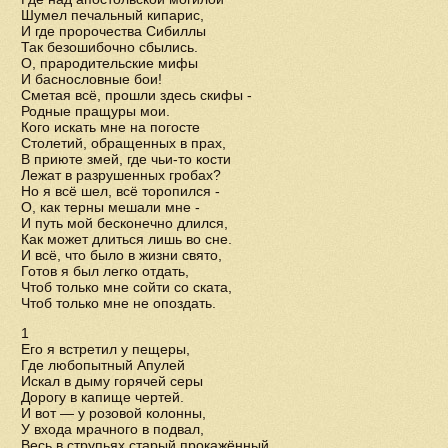
Шумел печальный кипарис,
И где пророчества Сибиллы
Так безошибочно сбылись.
О, прародительские мифы
И баснословные бои!
Сметая всё, прошли здесь скифы -
Родные пращуры мои.
Кого искать мне на погосте
Столетий, обращенных в прах,
В приюте змей, где чьи-то кости
Лежат в разрушенных гробах?
Но я всё шел, всё торопился -
О, как терны мешали мне -
И путь мой бесконечно длился,
Как может длиться лишь во сне.
И всё, что было в жизни свято,
Готов я был легко отдать,
Чтоб только мне сойти со ската,
Чтоб только мне не опоздать.
1
Его я встретил у пещеры,
Где любопытный Апулей
Искал в дыму горячей серы
Дорогу в капище чертей.
И вот — у розовой колонны,
У входа мрачного в подвал,
Весь в струпьях старый прокажённый