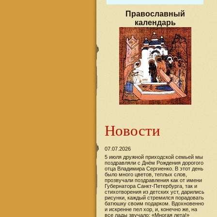
Православный
календарь
Новости
07.07.2026
5 июля дружной приходской семьей мы
поздравляли с Днём Рождения дорогого
отца Владимира Сергиенко. В этот день
было много цветов, теплых слов,
прозвучали поздравления как от имени
Губернатора Санкт-Петербурга, так и
стихотворения из детских уст, дарились
рисунки, каждый стремился порадовать
батюшку своим подарком. Вдохновенно
и искренне пел хор, и, конечно же, на
все лады звучало: «Многая лета!»