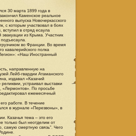
ся 30 марта 1899 года в
н закончил Каменское реальное
ренного выпуска Новочеркасского
к, с которым участвовал в боях
 вступил в отряд есаула
 эвакуации из Крыма. Участник
 подъесаула.
грузчиком во Франции. Во время
го кавалерийского полка
«Легион»: «Наш Иностранный
сть, направленную на
Музей Лейб-гвардии Атаманского
на, издавал «Казачий
 реликвии, устраивал выставки
», «Лермонтов». По просьбе
 редактировал ежемесячный
его работе. В течение
ался в журнале «Перезвоны», в
и. Казачья тема – это его
 не только был неотделим от
ю, самую смертную связь". Чего
Родине.