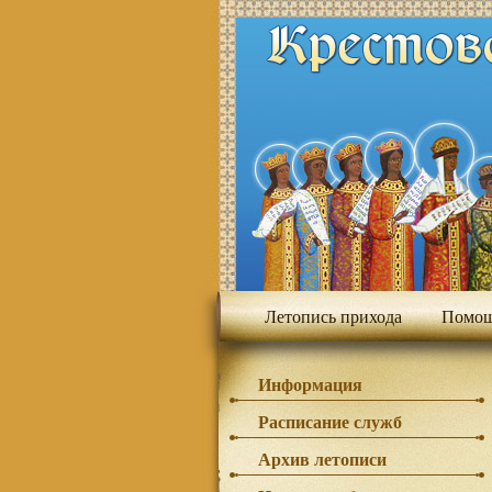
Летопись прихода
Помощ
Информация
Расписание служб
Архив летописи