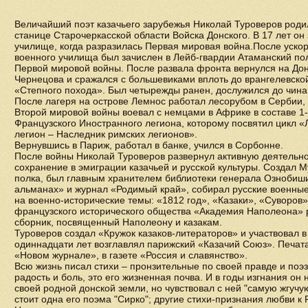
Величайший поэт казачьего зарубежья Николай Туроверов родил
станице Старочеркасской области Войска Донского. В 17 лет о
училище, когда разразилась Первая мировая война.После уско
военного училища был зачислен в Лейб-гвардии Атаманский пол
Первой мировой войны. После развала фронта вернулся на Дон,
Чернецова и сражался с большевиками вплоть до врангелевской
«Степного похода». Был четырежды ранен, дослужился до чина
После лагеря на острове Лемнос работал лесорубом в Сербии, 
Второй мировой войны воевал с немцами в Африке в составе 1-
Французского Иностранного легиона, которому посвятил цикл 
легион – Наследник римских легионов».
Вернувшись в Париж, работал в банке, учился в Сорбонне.
После войны Николай Туроверов развернул активную деятельно
сохранение в эмиграции казачьей и русской культуры. Создал 
полка, был главным хранителем библиотеки генерала Ознобиши
альманах» и журнал «Родимый край», собирал русские военные
на военно-исторические темы: «1812 год», «Казаки», «Суворов
французского исторического общества «Академия Наполеона»
сборник, посвященный Наполеону и казакам.
Туроверов создал «Кружок казаков-литераторов» и участвовал в 
одиннадцати лет возглавлял парижский «Казачий Союз». Печат
«Новом журнале», в газете «Россия и славянство».
Всю жизнь писал стихи – пронзительные по своей правде и поэзи
радость и боль, это его жизненная почва. И в годы изгнания он
своей родной донской земли, но чувствовал с ней "самую жгучу
стоит одна его поэма "Сирко"; другие стихи-признания любви к 