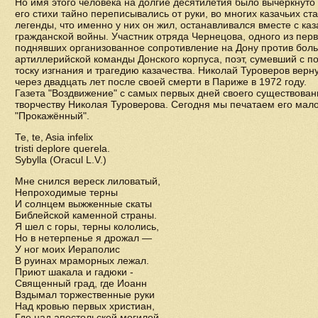
Но имя этого человека на долгие десятилетия было вычеркнуто
его стихи тайно переписывались от руки, во многих казачьих ст
легенды, что именно у них он жил, останавливался вместе с ка
гражданской войны. Участник отряда Чернецова, одного из пер
поднявших организованное сопротивление на Дону против боль
артиллерийской команды Донского корпуса, поэт, сумевший с п
тоску изгнания и трагедию казачества. Николай Туроверов верн
через двадцать лет после своей смерти в Париже в 1972 году.
Газета "Воздвижение" с самых первых дней своего существова
творчеству Николая Туроверова. Сегодня мы печатаем его мал
"Прокажённый".
Те, te, Asia infelix
tristi deplore querela.
Sybylla (Oracul L.V.)
Мне снился вереск лиловатый,
Непроходимые терны
И солнцем выжженные скаты
Библейской каменной страны.
Я шел с горы, терны кололись,
Но в нетерпенье я дрожал —
У ног моих Иераполис
В руинах мраморных лежал.
Приют шакала и гадюки -
Священный град, где Иоанн
Вздымал торжественные руки
Над кровью первых христиан,
Где над апостольской могилой