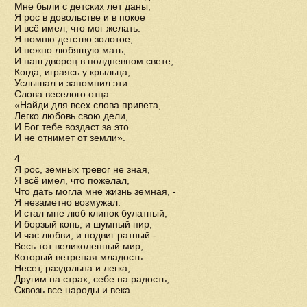
Мне были с детских лет даны,
Я рос в довольстве и в покое
И всё имел, что мог желать.
Я помню детство золотое,
И нежно любящую мать,
И наш дворец в полдневном свете,
Когда, играясь у крыльца,
Услышал и запомнил эти
Слова веселого отца:
«Найди для всех слова привета,
Легко любовь свою дели,
И Бог тебе воздаст за это
И не отнимет от земли».
4
Я рос, земных тревог не зная,
Я всё имел, что пожелал,
Что дать могла мне жизнь земная, -
Я незаметно возмужал.
И стал мне люб клинок булатный,
И борзый конь, и шумный пир,
И час любви, и подвиг ратный -
Весь тот великолепный мир,
Который ветреная младость
Несет, раздольна и легка,
Другим на страх, себе на радость,
Сквозь все народы и века.