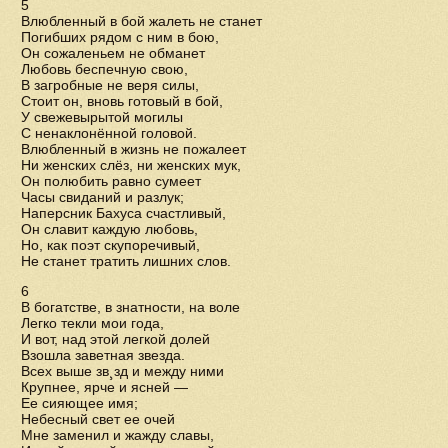
5
Влюбленный в бой жалеть не станет
Погибших рядом с ним в бою,
Он сожаленьем не обманет
Любовь беспечную свою,
В загробные не веря силы,
Стоит он, вновь готовый в бой,
У свежевырытой могилы
С ненаклонённой головой.
Влюбленный в жизнь не пожалеет
Ни женских слёз, ни женских мук,
Он полюбить равно сумеет
Часы свиданий и разлук;
Наперсник Бахуса счастливый,
Он славит каждую любовь,
Но, как поэт скупоречивый,
Не станет тратить лишних слов.
6
В богатстве, в знатности, на воле
Легко текли мои года,
И вот, над этой легкой долей
Взошла заветная звезда.
Всех выше зв¸зд и между ними
Крупнее, ярче и ясней —
Ее сияющее имя;
Небесный свет ее очей
Мне заменил и жажду славы,