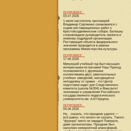
ПОДРОБНЕЕ...
03.07.2026
1 июля настоятель протоиерей
Владимир Сергиенко ознакомился с
ходом реставрационных работ к
Крестовоздвиженском соборе. Батюшку
сопровождали руководитель проекта и
инженер подрядной организации.
Реставрация объекта федерального
значения проводится в рамках
программы Министерства культуры.
ПОДРОБНЕЕ...
17.06.2026
​​​​​​Минувший учебный год был насыщен
интересными встречами! Наш Приход
познакомился с дружными
коллективами двух замечательных
учебных заведений, находящихся
неподалеку от храма - это Центр
подготовки кадет для Следственного
комитета (школа №304) и Факультет
экономики и управления Российского
государственного педагогического
университета им. А.И.Герцена.
ПОДРОБНЕЕ...
04.06.2026
Ну... сказать, что праздник удался —
всё равно, что ничего не сказать. Такого
"фурора" никто не ожидал! Поверьте,
даже организаторы. Праздник был
наполнен невероятной атмосферой,