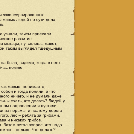
ни законсервированные
ы живых людей по сути дела,
ть.
ые узнали, зачем приехали
ическое развитие
и мышцы, ну, сплошь, живот,
, он таким выглядел тщедушным
ога была, видимо, когда в него
ейчас помню.
и как живые, понимаете,
собой и тогда поняли: а что
ного ничего, и не думали даже
должны ехать, что делать? Людей у
одном направлении и пустили
ки из тюрьмы, и поэтому дорога
ого, лес – ребята за грибами,
ава и никаких грибов.
. Затем встал вопрос, что надо
 землю – нельзя. Что делать?