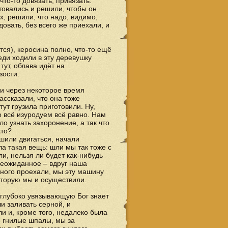
что-то довязать, привязать.
товались и решили, чтобы он
х, решили, что надо, видимо,
овать, без всего же приехали, и
тся), керосина полно, что-то ещё
еди ходили в эту деревушку
тут, облава идёт на
зости.
ки через некоторое время
ассказали, что она тоже
 тут грузила приготовили. Ну,
о всё изуродуем всё равно. Нам
о узнать захоронение, а так что
кто?
шили двигаться, начали
ла такая вещь: шли мы так тоже с
ли, нельзя ли будет как-нибудь
 неожиданное – вдруг наша
много проехали, мы эту машину
которую мы и осуществили.
 глубоко увязывающую Бог знает
ли заливать серной, и
и и, кроме того, недалеко была
е гнилые шпалы, мы за