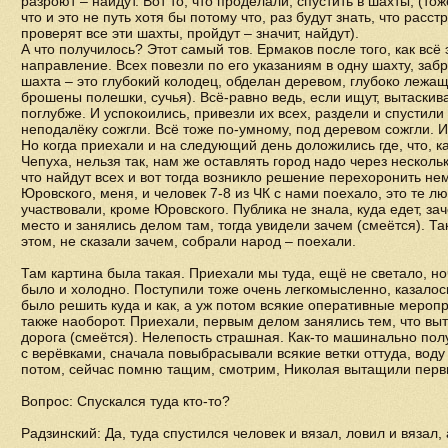
разроют – найдут. Вот то, что проделали, спустить в шахты, (т
что и это не путь хотя бы потому что, раз будут знать, что расст
проверят все эти шахты, пройдут – значит, найдут).
А что получилось? Этот самый тов. Ермаков после того, как всё
направление. Всех повезли по его указаниям в одну шахту, заб
шахта – это глубокий колодец, обделан деревом, глубоко лежащ
брошены полешки, сучья). Всё-равно ведь, если ищут, вытаскива
поглубже. И успокоились, привезли их всех, раздели и спустили 
неподалёку сожгли. Всё тоже по-умному, под деревом сожгли. 
Но когда приехали и на следующий день доложились где, что, как
Чепуха, нельзя так, нам же оставлять город надо через несколь
что найдут всех и вот тогда возникло решение перехоронить не
Юровского, меня, и человек 7-8 из ЧК с нами поехало, это те л
участвовали, кроме Юровского. Публика не знала, куда едет, зач
место и занялись делом там, тогда увидели зачем (смеётся). Т
этом, не сказали зачем, собрали народ – поехали.
Там картина была такая. Приехали мы туда, ещё не светало, ноч
было и холодно. Поступили тоже очень легкомысленно, казалось
было решить куда и как, а уж потом всякие оперативные меро
также наоборот. Приехали, первым делом занялись тем, что вы
дорога (смеётся). Нелепость страшная. Как-то машинально пол
с верёвками, сначала повыбрасывали всякие ветки оттуда, воду
потом, сейчас помню тащим, смотрим, Николая вытащили пер
Вопрос: Спускался туда кто-то?
Радзинский: Да, туда спустился человек и вязал, ловил и вязал,