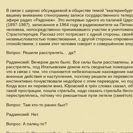
В связи с широко обсуждаемой в обществе темой "екатеринбург
вашему вниманию стенограмму записи государственного телер
эфире радио «Радонеж». Это интервью одного из палачей Царс
(1897-1987), записанное в 1964 году в радиокомитете на Пятни
человека, непосредственно принимавшего участие в уничтожен
Страстотерпцев. Рассказ этот потрясает с одной стороны, свое
незамысловатостью повествования, с другой стороны откровен
спокойствием, с каким этот человек говорит о совершённом зл
Вопрос: Решили расстрелять… да?
Радзинский: Вечером дело было. Все силы были расставлены, 
расстрелять, под Ипатьевским домом есть сводчатые помещени
что в связи с тем, что становится небезопасным нахождение наве
военные действия и наступления, поэтому решили их перевести 
инстинктивно почувствовали недоброе с этим переводом, но под
Когда всех их перевели вниз, Юровский в трёх словах сказал, о
такой прострации, пошла стрельба, надо сказать стрельба бесп
перестрелялись, потому что рикошетные пули летели (смеётся)
Вопрос: Там кто-то ранен был?
Радзинский: Нет.
Вопрос: А палец-то?