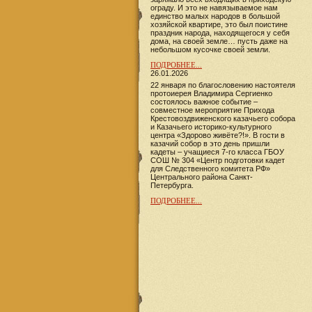
ограду. И это не навязываемое нам
единство малых народов в большой
хозяйской квартире, это был поистине
праздник народа, находящегося у себя
дома, на своей земле… пусть даже на
небольшом кусочке своей земли.
ПОДРОБНЕЕ...
26.01.2026
22 января по благословению настоятеля
протоиерея Владимира Сергиенко
состоялось важное событие –
совместное мероприятие Прихода
Крестовоздвиженского казачьего собора
и Казачьего историко-культурного
центра «Здорово живёте?!». В гости в
казачий собор в это день пришли
кадеты – учащиеся 7-го класса ГБОУ
СОШ № 304 «Центр подготовки кадет
для Следственного комитета РФ»
Центрального района Санкт-
Петербурга.
ПОДРОБНЕЕ...