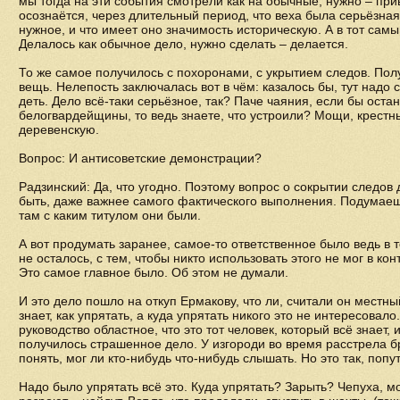
мы тогда на эти события смотрели как на обычные, нужно – при
осознаётся, через длительный период, что веха была серьёзна
нужное, и что имеет оно значимость историческую. А в тот самы
Делалось как обычное дело, нужно сделать – делается.
То же самое получилось с похоронами, с укрытием следов. По
вещь. Нелепость заключалась вот в чём: казалось бы, тут надо 
деть. Дело всё-таки серьёзное, так? Паче чаяния, если бы остан
белогвардейщины, то ведь знаете, что устроили? Мощи, крестн
деревенскую.
Вопрос: И антисоветские демонстрации?
Радзинский: Да, что угодно. Поэтому вопрос о сокрытии следов
быть, даже важнее самого фактического выполнения. Подумаеш
там с каким титулом они были.
А вот продумать заранее, самое-то ответственное было ведь в т
не осталось, с тем, чтобы никто использовать этого не мог в к
Это самое главное было. Об этом не думали.
И это дело пошло на откуп Ермакову, что ли, считали он местны
знает, как упрятать, а куда упрятать никого это не интересовало
руководство областное, что это тот человек, который всё знает, 
получилось страшенное дело. У изгороди во время расстрела б
понять, мог ли кто-нибудь что-нибудь слышать. Но это так, попу
Надо было упрятать всё это. Куда упрятать? Зарыть? Чепуха, м