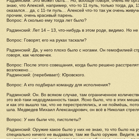
Радзинский: Это может быть… Но, вообще говоря, очень не орга
знаю, что Алексей, например, что-то 11 пуль, только тогда, да, 
оказался... да, с 11-ти пуль… Алексей что-то так уж очень живу
прочим, очень красивый парень.
Вопрос: А сколько ему тогда лет было?
Радзинский: Лет 14 – 13, что-нибудь в этом роде, видимо. Но не
Вопрос: Говорят, его на руках таскали?
Радзинский: Да, у него плохо было с ногами. Он гемофилией ст
говоря, как человечек.
Вопрос: После этого совещания, когда было решено расстрелять
возложено…
Радзинский: (перебивает): Юровского.
Вопрос: А кто подбирал команду для исполнения?
Радзинский: Он. Во всяком случае, там ограниченное количеств
это всё-таки недодуманность такая. Ясно было, что в этих меш
и как это вышло так, что не перестрелялись, и не поймёшь, по
шла. Медведев Михаил Александрович, он всё в Николая стреля
Вопрос: У них были что, пистолеты?
Радзинский: Оружие какое было у них не знаю, то что было на р
специально ничего не выдавали, там же было оружие. Видите, ве