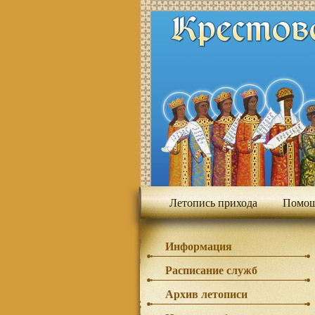
Летопись прихода
Помощ
Информация
Расписание служб
Архив летописи