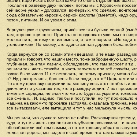
Значит, надо искать всё-таки какие-то очень отдаленные шахты, 
Послали в разведку двух человек, потом мы с Юровским посове
сейчас же уехал – доложился, во-первых, что сделано, во-вторы
сюда обязательно керосин, серной кислоты (смеётся), надо оруд
потом, питание. И он уехал с этим.
Вернулся уже с грузовиком, привёз все эти бутыли серной (смеё
там, хорошо горящего. Приехал он поздновато уже, мы по очер
молоко пить, потому что изнемогли, и там говорили: «Не ходите 
уголовников». По-моему, это единственная деревня была побли
Когда вернулся он со всеми этими вещами, и те наши разведчи
пришли и говорят, что нашли место, тоже заброшенную шахту, р
глубинная, они там лазили, обследовали, что там засосёт и т.д.,
решили так: часть сожжём, а часть запустим или всё сожжём, чт
важно было число 11 не оставлять, по этому признаку можно был
ж? Ну, расстреляны, брошены были люди, а кто? Царь там или 
По этому признаку погрузили на машину весь этот штабель и ре
движение по указанию тех, кто в разведку ходил. И вот произош
тяжёлым сердцем, не зная что же это будет за укрытие, толкова
всё сжечь к... И, видимо, так бы и поступили, но тут произошло
машина на каком-то просёлке застряла, оказалась трясина, не
все вытаскивали, еле вытащили и тут у нас мелькнула мысль, 
Мы решили, что лучшего места не найти. Расковыряли трясину,
куда, и тут мы часть трупов этих голубчиков разложили – и нача
обезобразили всё тем самым, а потом трясину обратно запустил
железная дорога, мы видели в своё время, что там сложены уж