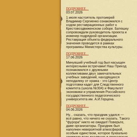
ПОДРОБНЕЕ...
03.07.2026
1 июля настоятель протоиерей
Владимир Сергиенко ознакомился с
ходом реставрационных работ к
Крестовоздвиженском соборе. Батюшку
сопровождали руководитель проекта и
инженер подрядной организации.
Реставрация объекта федерального
значения проводится в рамках
программы Министерства культуры.
ПОДРОБНЕЕ...
17.06.2026
​​​​​​Минувший учебный год был насыщен
интересными встречами! Наш Приход
познакомился с дружными
коллективами двух замечательных
учебных заведений, находящихся
неподалеку от храма - это Центр
подготовки кадет для Следственного
комитета (школа №304) и Факультет
экономики и управления Российского
государственного педагогического
университета им. А.И.Герцена.
ПОДРОБНЕЕ...
04.06.2026
Ну... сказать, что праздник удался —
всё равно, что ничего не сказать. Такого
"фурора" никто не ожидал! Поверьте,
даже организаторы. Праздник был
наполнен невероятной атмосферой,
особым единством, которое буквально
заряжало всех входящих в приходскую