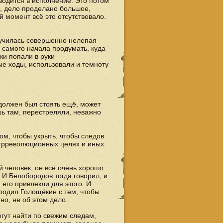
водится в исполнение. Это потом
я, дело проделано большое,
й момент всё это отсутствовало.
лучилась совершенно нелепая
с самого начала продумать, куда
ки попали в руки
ые ходы, использовали и темноту
 должен был стоять ещё, может
ь там, перестреляли, неважно
ом, чтобы укрыть, чтобы следов
онтрреволюционных целях и иных.
й человек, он всё очень хорошо
. И Белобородов тогда говорил, и
и его привлекли для этого. И
родил Голощёкин с тем, чтобы
тно, не об этом дело.
огут найти по свежим следам,