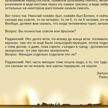
шпальником народ послали, привезли шпальнику гнилого, велел
разложили в виде мостика через эту самую трясину, в виде забр
остальных на некотором расстоянии начали сжигать.
Вот точно так: Николай сожжён был, сожжён был Боткин, я сейча
сколько мы сожгли, то ли четырёх, то ли 5, то ли 6 человек, по
Вообще, должен вам сказать, что когда человечина горит, запа
Вопрос: Вы полностью сожгли или бросили?
Радзинский: Нет, долго жгли, по-моему до конца жгли, поливали, 
керосин, там что-то ещё было сильнодействующее, потом подк
с этим делом, я даже, пока горело, съездил в город - доложилс
захоронили, тут уже прочно захоронили.
Вопрос: Женщин отдельно отделили что ли?
Радзинский: Нет, часть женщин тоже пошла сюда, а то, что туда
что сколько их ни искали, все шахты перерыли, не нашли.
Запись
Радио