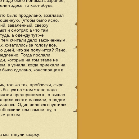
оже надо было понимать заранее,
релян здесь, то как-нибудь
 это было проделано, возглавил
рошенную, (чтобы было ясно,
ий, заваленный, сверху
ют и смотрят, а что там
туда, а одежду тут же
И тем считали дело законченным.
, схватились за голову все.
ко дней, что же получится? Явно,
медленно. Тогда послали
юди, которые на том этапе не
ем, а узнала, когда приехали на
ак было сделано, конспирация в
ь, только так, проблески, сыро
 бы, уж на этом этапе надо
приятия предпринимать, а вышло
тащили всех и сложили, а рядом
училось. Один человек спустился
 обнажили тем самым, ну, а
вым делом.
 а мы тянули кверху.