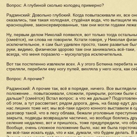
Вопрос: А глубиной сколько колодец примерно?
Радзинский: Довольно глубокий. Когда повытаскивали их, все о
оказались, там такая холодная, студёная вода, что вытащили м
краснощёкие, законсервированные, там они могли годами лежа
Ну, первым делом Николай появился, вот только тогда остальн
(смеётся), ни слова не говорили. Кстати говоря, у Николая физ
исключительное, я сам был удивлен просто, такие развитые был
руки, видимо, физически здорово там они занимались всё-таки
всегда, что меня поразило – мускулатура исключительна.
Вот так постепенно извлекли всех. А у этого Боткина перебита н
стреляли, перебили ему ногу пулей, вихляла у него нога, как с
Вопрос: А прочие?
Радзинский: А прочие так, всё в порядке, ничего. Все выглядел
положение... повытаскивали, сложили, прикрыли, рогожи были с 
дальше? (смеётся) Встал вопрос: а что же дальше? Подготовлен
об этом, а тут рассветает, рядом дорога, день, на базар едут, 
нас лишних тоже нет, мы всё-таки одного конного выставили в 
разговор такой, что в лесу облава, бежали уголовные преступни
закрыта, подводы возвращали частично, но вообще боялись друг
селение недалеко, вот и пришлось, тоже предупредили, что обл
Вообще, очень сложное положение было, нас же была горсточка
же всё-таки искать куда, что и как, думали, что будем делать. В