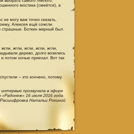
и выбрать самого гнилого,
ошенного мостика (смеётся), а
с не могу вам точно сказать,
-моему, Алексея ещё сожгли.
хи страшные. Боткин жирный был.
жгли, жгли, жгли, жгли, жгли,
ладывали дерево, долго возились
я и потом ночью приехал. Вот так
 спустили – это кончено, потому
 интервью прозвучала в эфире
 «Радонеж» 16 июля 2016 года.
Расшифровка Натальи Рохиной