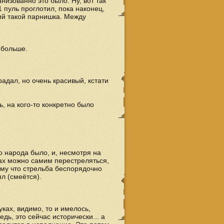
низованно это было. Ну, вот так
11 пуль проглотил, пока наконец,
чий такой парнишка. Между
 больше.
радал, но очень красивый, кстати
, на кого-то конкретно было
о народа было, и, несмотря на
ках можно самим перестреляться,
тому что стрельба беспорядочно
л (смеётся).
уках, видимо, то и имелось,
дь, это сейчас исторически... а