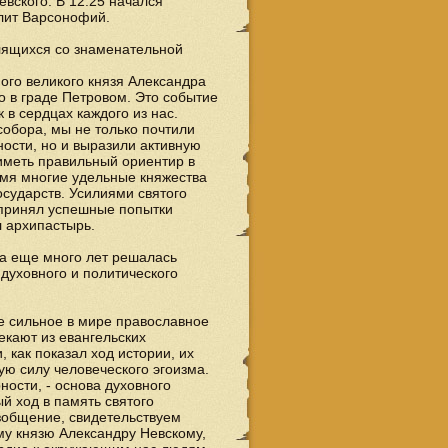
вского. В 12:25 начался
лит Варсонофий.
лящихся со знаменательной
ного великого князя Александра
о в граде Петровом. Это событие
 в сердцах каждого из нас.
собора, мы не только почтили
ности, но и выразили активную
иметь правильный ориентир в
ремя многие удельные княжества
сударств. Усилиями святого
дпринял успешные попытки
л архипастырь.
ра еще много лет решалась
 духовного и политического
 сильное в мире православное
екают из евангельских
 как показал ход истории, их
ю силу человеческого эгоизма.
ости, - основа духовного
й ход в память святого
зобщение, свидетельствуем
у князю Александру Невскому,