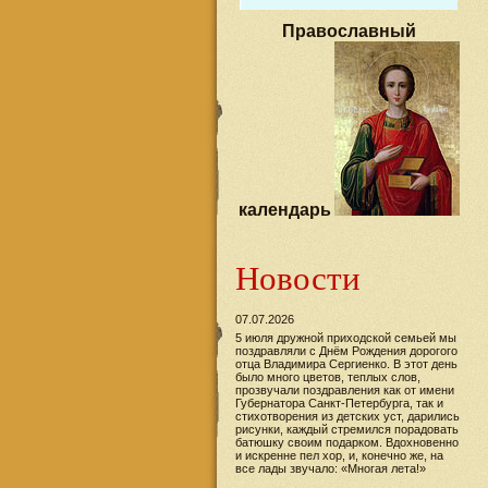
Православный
календарь
Новости
07.07.2026
5 июля дружной приходской семьей мы
поздравляли с Днём Рождения дорогого
отца Владимира Сергиенко. В этот день
было много цветов, теплых слов,
прозвучали поздравления как от имени
Губернатора Санкт-Петербурга, так и
стихотворения из детских уст, дарились
рисунки, каждый стремился порадовать
батюшку своим подарком. Вдохновенно
и искренне пел хор, и, конечно же, на
все лады звучало: «Многая лета!»