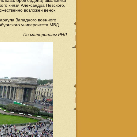
ень кавалеров ордена) школьники
ого князя Александра Невского,
оржественно возложен венок.
араула Западного военного
рбургского университета МВД.
По материалам РНЛ