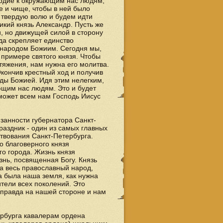
ердие к окружающим нас людям,
е и чище, чтобы в ней было
, твердую волю и будем идти
ликий князь Александр. Пусть же
, но движущей силой в сторону
да скрепляет единство
 народом Божиим. Сегодня мы,
 примере святого князя. Чтобы
тяжения, нам нужна его молитва.
Окончив крестный ход и получив
ды Божией. Идя этим нелегким,
ющим нас людям. Это и будет
может всем нам Господь Иисус
анности губернатора Санкт-
аздник - один из самых главных
твования Санкт-Петербурга.
 благоверного князя
о города. Жизнь князя
знь, посвященная Богу. Князь
а весь православный народ,
а была наша земля, как нужна
тели всех поколений. Это
 правда на нашей стороне и нам
ербурга кавалерам ордена