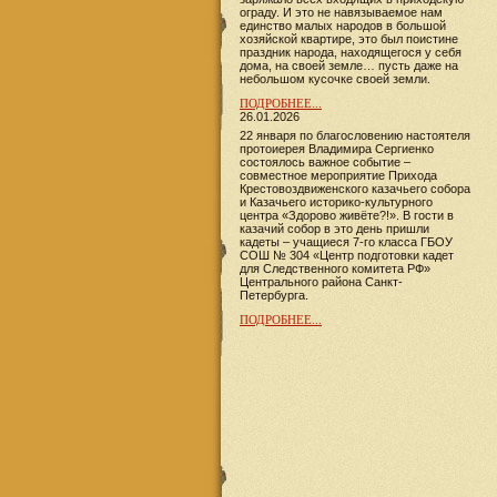
ограду. И это не навязываемое нам
единство малых народов в большой
хозяйской квартире, это был поистине
праздник народа, находящегося у себя
дома, на своей земле… пусть даже на
небольшом кусочке своей земли.
ПОДРОБНЕЕ...
26.01.2026
22 января по благословению настоятеля
протоиерея Владимира Сергиенко
состоялось важное событие –
совместное мероприятие Прихода
Крестовоздвиженского казачьего собора
и Казачьего историко-культурного
центра «Здорово живёте?!». В гости в
казачий собор в это день пришли
кадеты – учащиеся 7-го класса ГБОУ
СОШ № 304 «Центр подготовки кадет
для Следственного комитета РФ»
Центрального района Санкт-
Петербурга.
ПОДРОБНЕЕ...