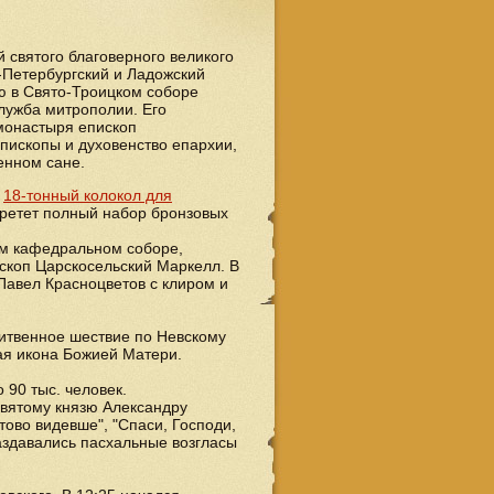
 святого благоверного великого
-Петербургский и Ладожский
ю в Свято-Троицком соборе
лужба митрополии. Его
монастыря епископ
пископы и духовенство епархии,
енном сане.
,
18-тонный колокол для
бретет полный набор бронзовых
ом кафедральном соборе,
скоп Царскосельский Маркелл. В
Павел Красноцветов с клиром и
итвенное шествие по Невскому
ая икона Божией Матери.
 90 тыс. человек.
вятому князю Александру
тово видевше", "Спаси, Господи,
аздавались пасхальные возгласы