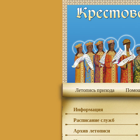
Летопись прихода
Помощ
Информация
Расписание служб
Архив летописи