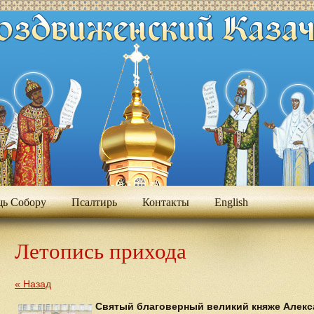
ь Собору
Псалтирь
Контакты
Еnglish
Летопись прихода
« Назад
Святый благоверный великий княже Алекса