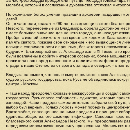
За час крестоходцы преодолели путь до площади Александра Не
молебен, который в сослужении духовенства отслужил митропо
По окончании богослужения правящий архиерей поздравил мо
датой.
Он, в частности, сказал: «290 лет назад мощи святого благовер
Невского, перенесенные из Владимира, обрели достойное мест
имеет большое значение для нашего города, оно находит отклик
Пройдя с иконой великого князя крестным ходом от Казанского 
память святого, показав свое отношение к его выдающейся лич
позицию сопричастности с прошлым, без которого невозможно 
будущем. Благоверный князь Александр жил в XIII веке, в то в
были вовлечены в орбиту интересов соседних, более мощных го
правителя наш народ на военном и политическом фронте пре
оградить наше Отечество от врага с запада и севера», - отмети
Владыка напомнил, что после смерти великого князя Александ
судьба русского государства, пока Русь не объединилась вокруг
центра - Москвы.
«Наш народ преодолел кровавые междоусобицы и создал самое
государство. Русь спасла соборность, единство, которые проист
заповедей. Наши прадеды самостоятельно выбрали свой путь, и,
выбор был верным. Только любовь может победить центробежну
Братолюбие, воплощенное нашими предками в принципе соборн
единства общества, его самоидентификации. Совершая крестны
благоверного князя Александра Невского, мы преодолеваем ра
перед всем миром жизненную силу православия. Молясь святом