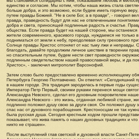
мы становимся солидарны с ним, показываем любовь и милос
единство и согласие. Мы хотим, чтобы наша жизнь стала светле
больше добра, и это возможно, если будем иметь горячую веру
путем правды Божией. "Не в силе Бог, а в правде", - говорил ве
правда, праведность будут для нас не отвлеченными понятиями
добра и света, приносящей подлинные радость и счастье. Прав
общества. Если правда будет на нашей стороне, мы останемся
жители современного, красивого города, нуждаемся не только в
подниматься от земли к небу, преодолевая силу греховного при
Солнце правды Христос отгоняет от нас тьму лжи и неправды. 
благодать, давайте продолжим личное шествие в творении прав
но спасительным путем, будем нести свет праведности окружа
подлинным свидетельством нашей православной веры, и да по
Христос», - заключил митрополит Варсонофий.
Затем слово было предоставлено временно исполняющему обяз
Петербурга Георгию Полтавченко. Он отметил: «Сегодняшний пр
в нашем городе. Эта традиция зародилась в первые годы сущес
Император Петр Первый, своими руками перенеся мощи святого
Александра Невского, сделал его духовным покровителем нашег
Александра Невского - это жизнь, отданная любимой стране, жи
подлинно положил душу свою за други своя. Он положил душу з
спас нас от духовного порабощения. Крестоносцам не так нужн
была русская душа. Сегодня крестным ходом прошли представи
показывает, что жива память о наших духовных традициях и что
никто не страшен».
После выступлений глав светской и духовной власти Санкт-Пет