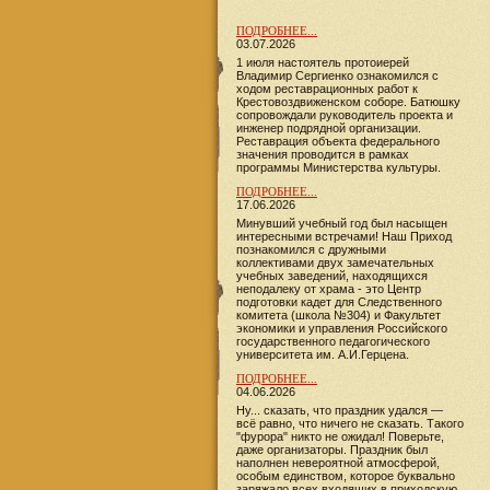
ПОДРОБНЕЕ...
03.07.2026
1 июля настоятель протоиерей
Владимир Сергиенко ознакомился с
ходом реставрационных работ к
Крестовоздвиженском соборе. Батюшку
сопровождали руководитель проекта и
инженер подрядной организации.
Реставрация объекта федерального
значения проводится в рамках
программы Министерства культуры.
ПОДРОБНЕЕ...
17.06.2026
​​​​​​Минувший учебный год был насыщен
интересными встречами! Наш Приход
познакомился с дружными
коллективами двух замечательных
учебных заведений, находящихся
неподалеку от храма - это Центр
подготовки кадет для Следственного
комитета (школа №304) и Факультет
экономики и управления Российского
государственного педагогического
университета им. А.И.Герцена.
ПОДРОБНЕЕ...
04.06.2026
Ну... сказать, что праздник удался —
всё равно, что ничего не сказать. Такого
"фурора" никто не ожидал! Поверьте,
даже организаторы. Праздник был
наполнен невероятной атмосферой,
особым единством, которое буквально
заряжало всех входящих в приходскую