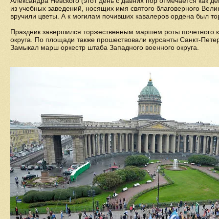
Александра Невского (этот день с давних пор отмечается как д
из учебных заведений, носящих имя святого благоверного Велик
вручили цветы. А к могилам почивших кавалеров ордена был т
Праздник завершился торжественным маршем роты почетного к
округа. По площади также прошествовали курсанты Санкт-Пете
Замыкал марш оркестр штаба Западного военного округа.