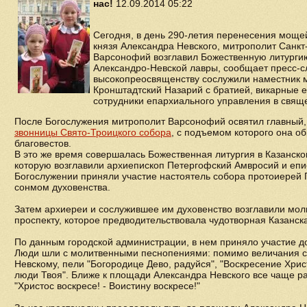
нас!
12.09.2014 05:22
Сегодня, в день 290-летия перенесения мощей
князя Александра Невского, митрополит Санкт
Варсонофий возглавил Божественную литурги
Александро-Невской лавры, сообщает пресс-с
высокопреосвященству сослужили наместник 
Кронштадтский Назарий с братией, викарные е
сотрудники епархиального управления в свящ
После Богослужения митрополит Варсонофий освятил главный
звонницы Свято-Троицкого собора
, с подъемом которого она о
благовестов.
В это же время совершалась Божественная литургия в Казанск
которую возглавили архиепископ Петергофский Амвросий и епи
Богослужении приняли участие настоятель собора протоиерей 
сонмом духовенства.
Затем архиереи и сослужившее им духовенство возглавили мол
проспекту, которое предводительствовала чудотворная Казанск
По данным городской администрации, в нем приняло участие до
Люди шли с молитвенными песнопениями: помимо величания с
Невскому, пели "Богородице Дево, радуйся", "Воскресение Хрис
люди Твоя". Ближе к площади Александра Невского все чаще р
"Христос воскресе! - Воистину воскресе!"