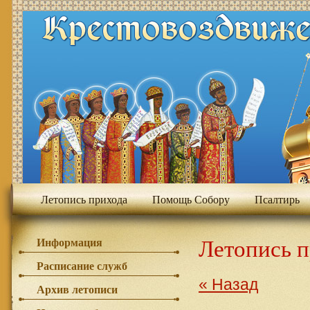
Летопись прихода
Помощь Собору
Псалтирь
Летопись 
Информация
Расписание служб
« Назад
Архив летописи