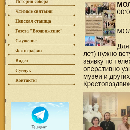
История собора
МО
00:
Чтимые святыни
Невская станица
МО
Газета "Воздвижение"
Служение
Для
Фотографии
лет) нужно вст
заявку по теле
Видео
оперативно узн
Сундук
музеи и други
Контакты
Крестовоздвиж