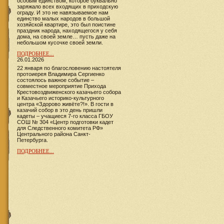
особым единством, которое буквально
заряжало всех входящих в приходскую
ограду. И это не навязываемое нам
единство малых народов в большой
хозяйской квартире, это был поистине
праздник народа, находящегося у себя
дома, на своей земле… пусть даже на
небольшом кусочке своей земли.
ПОДРОБНЕЕ...
26.01.2026
22 января по благословению настоятеля
протоиерея Владимира Сергиенко
состоялось важное событие –
совместное мероприятие Прихода
Крестовоздвиженского казачьего собора
и Казачьего историко-культурного
центра «Здорово живёте?!». В гости в
казачий собор в это день пришли
кадеты – учащиеся 7-го класса ГБОУ
СОШ № 304 «Центр подготовки кадет
для Следственного комитета РФ»
Центрального района Санкт-
Петербурга.
ПОДРОБНЕЕ...