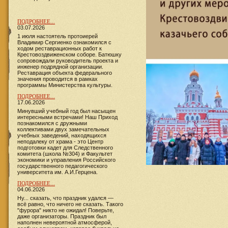
ПОДРОБНЕЕ...
03.07.2026
1 июля настоятель протоиерей
Владимир Сергиенко ознакомился с
ходом реставрационных работ к
Крестовоздвиженском соборе. Батюшку
сопровождали руководитель проекта и
инженер подрядной организации.
Реставрация объекта федерального
значения проводится в рамках
программы Министерства культуры.
ПОДРОБНЕЕ...
17.06.2026
​​​​​​Минувший учебный год был насыщен
интересными встречами! Наш Приход
познакомился с дружными
коллективами двух замечательных
учебных заведений, находящихся
неподалеку от храма - это Центр
подготовки кадет для Следственного
комитета (школа №304) и Факультет
экономики и управления Российского
государственного педагогического
университета им. А.И.Герцена.
ПОДРОБНЕЕ...
04.06.2026
Ну... сказать, что праздник удался —
всё равно, что ничего не сказать. Такого
"фурора" никто не ожидал! Поверьте,
даже организаторы. Праздник был
наполнен невероятной атмосферой,