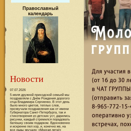
Православный
календарь
Новости
07.07.2026
5 июля дружной приходской семьей мы
поздравляли с Днём Рождения дорогого
отца Владимира Сергиенко. В этот день
было много цветов, теплых слов,
прозвучали поздравления как от имени
Губернатора Санкт-Петербурга, так и
стихотворения из детских уст, дарились
рисунки, каждый стремился порадовать
батюшку своим подарком. Вдохновенно
и искренне пел хор, и, конечно же, на
все лады звучало: «Многая лета!»