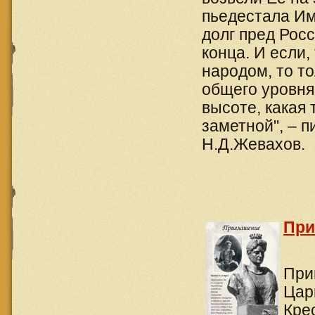
пьедестала Им
долг пред Рос
конца. И если,
народом, то то
общего уровня
высоте, какая
заметной", – п
Н.Д.Жевахов.
При
При
Цар
Кре