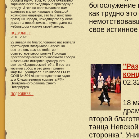
особым единством, которое буквально
богослужение 
заряжало всех входящих в приходскую
ограду. И это не навязываемое нам
единство малых народов в большой
как трудно эт
хозяйской квартире, это был поистине
праздник народа, находящегося у себя
немотствовавш
дома, на своей земле… пусть даже на
небольшом кусочке своей земли.
свое истинное
ПОДРОБНЕЕ...
26.01.2026
22 января по благословению настоятеля
протоиерея Владимира Сергиенко
состоялось важное событие –
совместное мероприятие Прихода
Крестовоздвиженского казачьего собора
и Казачьего историко-культурного
"Раз
центра «Здорово живёте?!». В гости в
казачий собор в это день пришли
кадеты – учащиеся 7-го класса ГБОУ
конц
СОШ № 304 «Центр подготовки кадет
для Следственного комитета РФ»
02:3
Центрального района Санкт-
Петербурга.
ПОДРОБНЕЕ...
18 м
драм
второй благот
танца Невской
сторонка". Уни