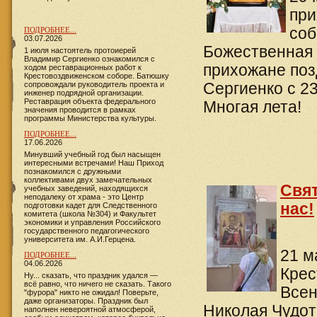
при
соб
ПОДРОБНЕЕ...
03.07.2026
Божественная 
1 июля настоятель протоиерей
Владимир Сергиенко ознакомился с
прихожане поз
ходом реставрационных работ к
Крестовоздвиженском соборе. Батюшку
сопровождали руководитель проекта и
Сергиенко с 2
инженер подрядной организации.
Реставрация объекта федерального
Многая лета!
значения проводится в рамках
программы Министерства культуры.
ПОДРОБНЕЕ...
17.06.2026
​​​​​​Минувший учебный год был насыщен
интересными встречами! Наш Приход
познакомился с дружными
коллективами двух замечательных
Свят
учебных заведений, находящихся
неподалеку от храма - это Центр
нас!
подготовки кадет для Следственного
комитета (школа №304) и Факультет
экономики и управления Российского
государственного педагогического
университета им. А.И.Герцена.
21 м
ПОДРОБНЕЕ...
04.06.2026
Крес
Ну... сказать, что праздник удался —
всё равно, что ничего не сказать. Такого
Всен
"фурора" никто не ожидал! Поверьте,
даже организаторы. Праздник был
Николая Чудот
наполнен невероятной атмосферой,