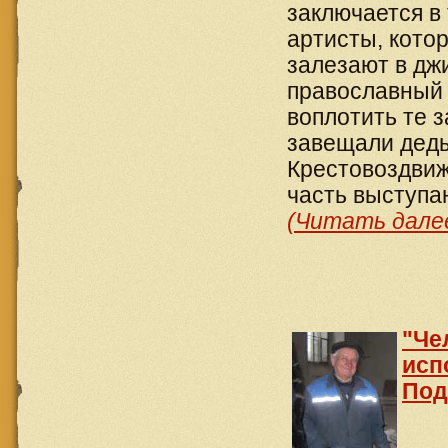
заключается в 
артисты, кото
залезают в дж
православный 
воплотить те 
завещали деды
Крестовоздвиж
часть выступа
(Читать далее
"Че
исп
Под