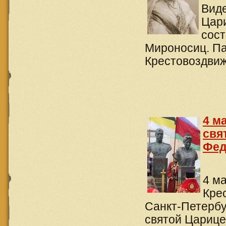
Виде
Цар
сост
Мироносиц. Па
Крестовоздвиж
4 м
свя
Фед
4 м
Кре
Санкт-Петербу
святой Царице