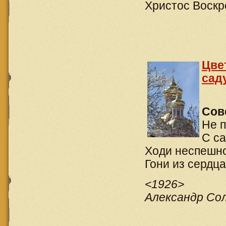
Христос Воскр
Цве
сад
Сов
Не п
С са
Ходи неспешно
Гони из сердца
<1926>
Александр Со