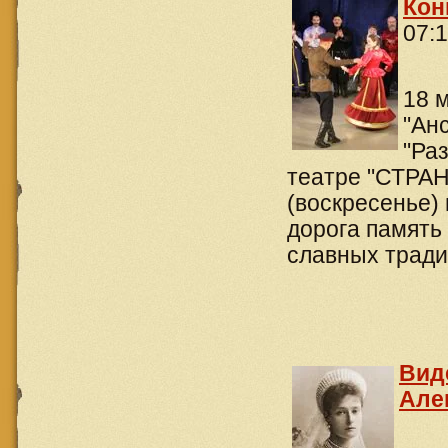
Кон
07:
18 
"Ан
"Ра
театре "СТРАН
(воскресенье) 
дорога память
славных тради
Вид
Але