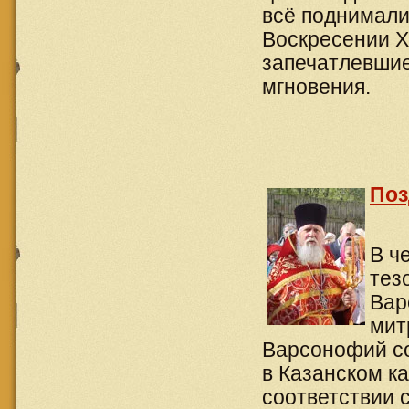
всё поднимали
Воскресении Х
запечатлевшие
мгновения.
Поз
В ч
тез
Вар
мит
Варсонофий с
в Казанском к
соответствии 