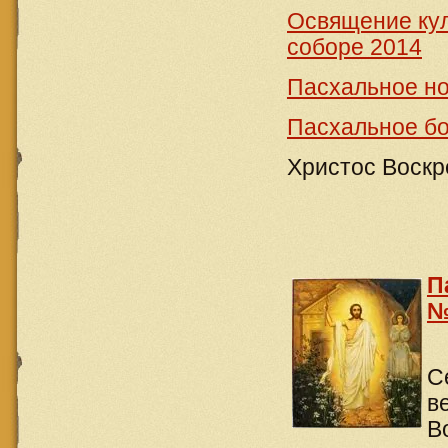
Освящение кул
соборе 2014
Пасхальное но
Пасхальное бо
Христос Воскре
П
№
С
в
В