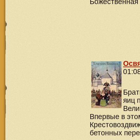
Божественная 
Освя
01:0
Брат
яиц 
Вели
Впервые в это
Крестовоздвиж
бетонных пере