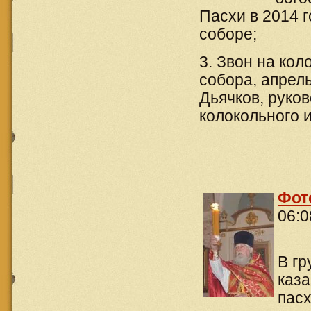
Пасхи в 2014 
соборе;
3. Звон на ко
собора, апрел
Дьячков, руко
колокольного и
Фот
06:0
В гр
каз
пасх