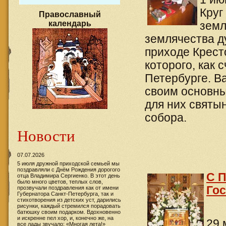
Круг
Православный
календарь
земл
землячества д
приходе Крест
которого, как 
Петербурге. В
своим основны
для них святы
собора.
Новости
07.07.2026
5 июля дружной приходской семьей мы
поздравляли с Днём Рождения дорогого
С 
отца Владимира Сергиенко. В этот день
было много цветов, теплых слов,
Гос
прозвучали поздравления как от имени
Губернатора Санкт-Петербурга, так и
стихотворения из детских уст, дарились
рисунки, каждый стремился порадовать
батюшку своим подарком. Вдохновенно
и искренне пел хор, и, конечно же, на
29 
все лады звучало: «Многая лета!»