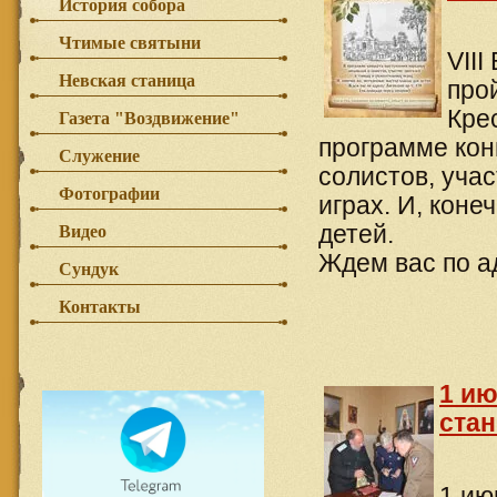
История собора
Чтимые святыни
VII
Невская станица
про
Кре
Газета "Воздвижение"
программе кон
Служение
солистов, уча
Фотографии
играх. И, кон
детей.
Видео
Ждем вас по ад
Сундук
Контакты
1 ию
ста
1 ию