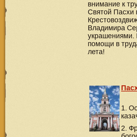
внимание к тр
Святой Пасхи 
Крестовоздвиж
Владимира Сер
украшениями.
помощи в труд
лета!
Пас
1. О
каза
2. Ф
бого