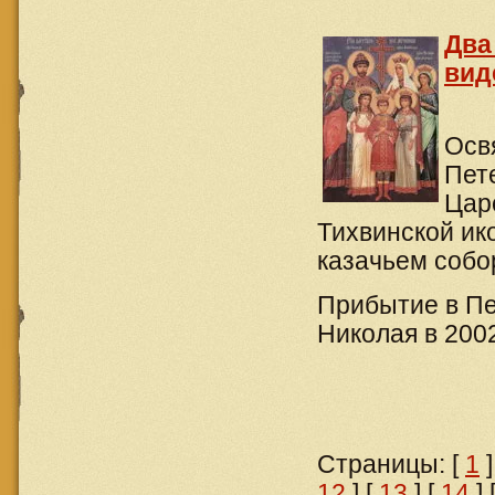
Два
вид
Осв
Пет
Цар
Тихвинской ик
казачьем собо
Прибытие в Пе
Николая в 2002
Страницы: [
1
]
12
] [
13
] [
14
] 