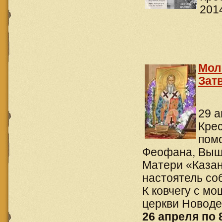
201
Мол
Зат
29 а
Крес
пом
Феофана, Выше
Матери «Казан
настоятель со
К ковчегу с м
церкви Новоде
26 апреля по 