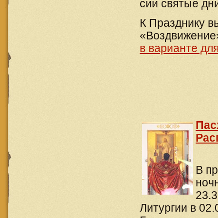
сии святые дн
К Празднику в
«Воздвижение»
в варианте дл
Пас
Рас
В п
ноч
23.3
Литургии в 02.