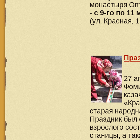
монастыря Опт
-
с 9-го по 11 
(ул. Красная, 1
Праз
27 а
Фоми
каза
«Кра
старая народна
Праздник был 
взрослого сос
станицы, а та