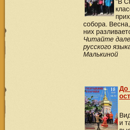
"В С
клас
прих
собора. Весна,
них разливаетс
Читайте далее
русского язы
Малькиной
До
ост
Вид
и т