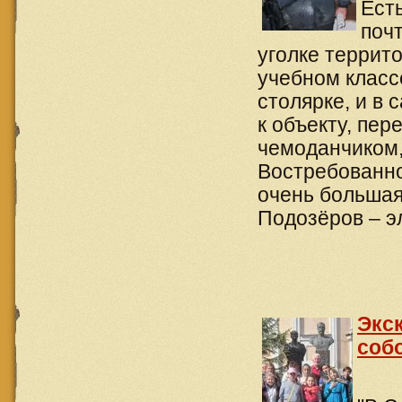
Ест
поч
уголке террито
учебном класс
столярке, и в 
к объекту, пе
чемоданчиком,
Востребованно
очень большая
Подозёров – э
Экс
соб