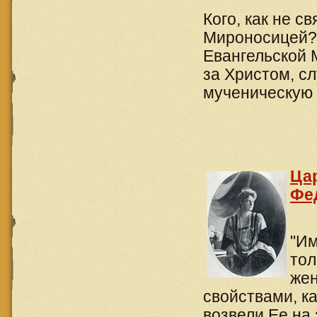
Кого, как не с
Мироносицей? 
Евангельской
за Христом, с
мученическую 
Ца
Фе
"Им
тол
жен
свойствами, к
возвели Ее на