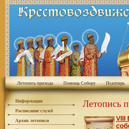
Летопись прихода
Помощь Собору
Псалтирь
Летопись 
Информация
Расписание служб
VII
Архив летописи
соб