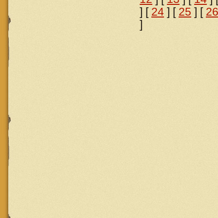
] [
24
] [
25
] [
2
]