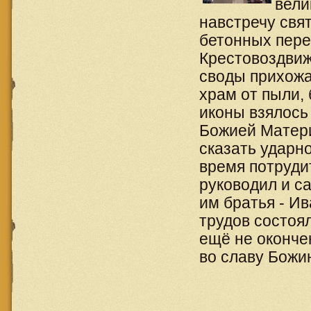
вели
навстречу свя
бетонных пере
Крестовоздвиж
своды прихожан
храм от пыли, 
иконы взялось
Божией Матери
сказать ударн
время потруди
руководил и с
им братья - И
трудов состоя
ещё не оконче
во славу Божи