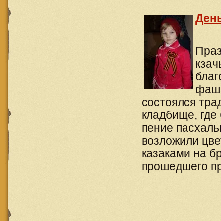
Ден
Праз
кзач
благ
фаши
состоялся тра
кладбище, где
пение пасхальн
возложили цве
казаками на б
прошедшего пр