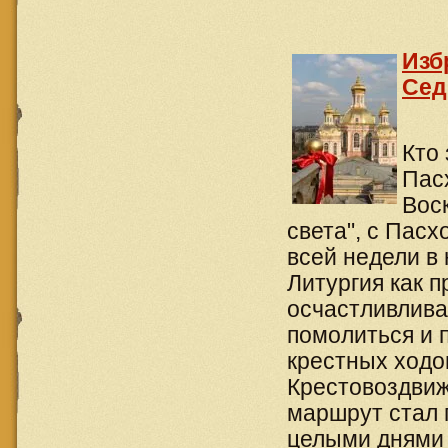
Изб
Се
Кто
Пас
Вос
света", с Пасх
всей недели в
Литургия как 
осчастливлива
помолиться и 
крестных ходо
Крестовоздвиж
маршрут стал 
целыми днями 