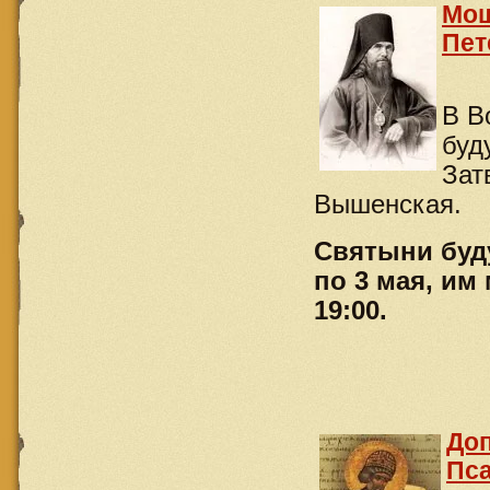
Мощ
Пет
В В
буд
Зат
Вышенская.
Святыни буд
по 3 мая, им
19:00.
Доп
Пс