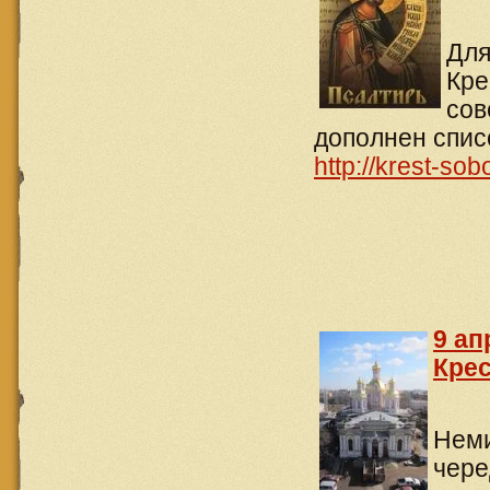
Для
Кре
сов
дополнен спис
http://krest-sobo
9 ап
Кре
Неми
чере