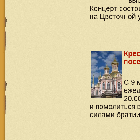
выс
Концерт состои
на Цветочной у
Крес
пос
С 9 
ежед
20.0
и помолиться 
силами братии