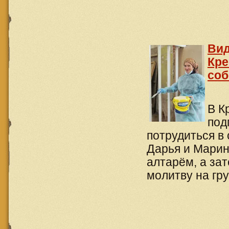
Вид
Кре
соб
В К
под
потрудиться в
Дарья и Марин
алтарём, а за
молитву на гр